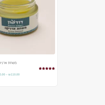
משחת ארניק
דורג
0.00
–
₪
110.00
5.00
מתוך 5