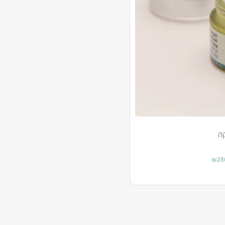
ה
₪
28