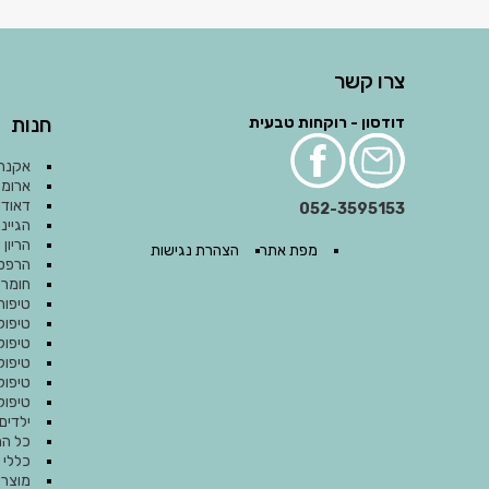
צרו קשר
חנות
דודסון - רוקחות טבעית
אקנה
ארומת
דאודו
052-3595153
הגיינ
הריון 
מפת אתר
הצהרת נגישות
הרפס 
חומרי
טיפוח
טיפול
טיפול
טיפול 
טיפול
טיפול 
ילדים
כל המ
כללי
)
מוצרי