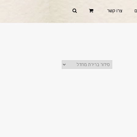
ם
צרו קשר