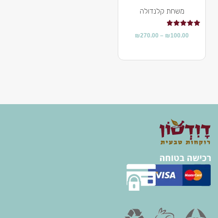
משחת קלנדולה
דורג
₪
270.00
–
₪
100.00
5.00
מתוך 5