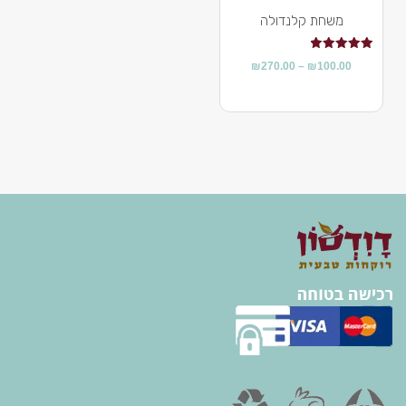
משחת קלנדולה
דורג
₪
270.00
–
₪
100.00
5.00
מתוך 5