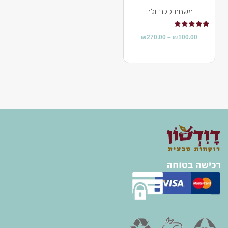
משחת קלנדולה
דורג
₪
270.00
–
₪
100.00
5.00
מתוך 5