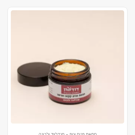
חמאת פנים וגוף – סנדלווד ולבונה