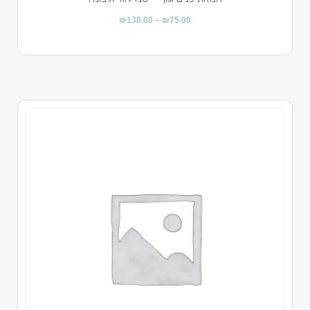
₪
130.00
–
₪
75.00